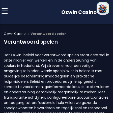
Ozwin Casino
›
Ozwin Casino
Verantwoord spelen
Verantwoord spelen
Het Ozwin-beleid voor verantwoord spelen staat centraal in
onze manier van werken en in de ondersteuning van
spelers in Nederland. Wij streven ernaar een veilige
omgeving te bieden waarin speelplezier in balans is met
duidelijke beschermingsmaatregelen en praktische
hulpmiddelen. Beleid en procedures zijn erop gericht
schade te voorkomen, geïnformeerde keuzes te stimuleren
en ondersteuning gemakkelijk toegankelijk te maken. Met
transparante richtlijnen, configureerbare accountcontroles
en toegang tot professionele hulp willen we gezonde
speelgewoonten bevorderen en tegelijk snel en respectvol