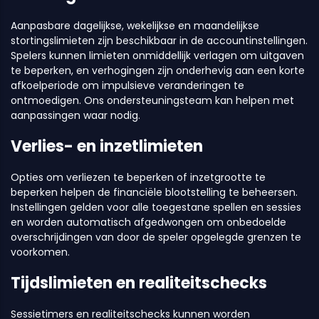
Aanpasbare dagelijkse, wekelijkse en maandelijkse
stortingslimieten zijn beschikbaar in de accountinstellingen.
Spelers kunnen limieten onmiddellijk verlagen om uitgaven
te beperken, en verhogingen zijn onderhevig aan een korte
afkoelperiode om impulsieve veranderingen te
ontmoedigen. Ons ondersteuningsteam kan helpen met
aanpassingen waar nodig.
Verlies- en inzetlimieten
Opties om verliezen te beperken of inzetgrootte te
beperken helpen de financiële blootstelling te beheersen.
Instellingen gelden voor alle toegestane spellen en sessies
en worden automatisch afgedwongen om onbedoelde
overschrijdingen van door de speler opgelegde grenzen te
voorkomen.
Tijdslimieten en realiteitschecks
Sessietimers en realiteitschecks kunnen worden